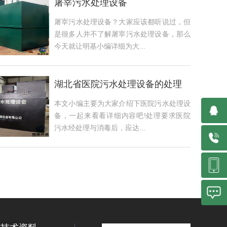
屠宰污水处理设备
屠宰污水处理设备？大家应该都听说过，但
是很多人并不了解屠宰污水处理设备，那么
今天就让明基小编详细为大...
湖北省医院污水处理设备的处理
要求
本文小编主要为大家介绍下医院污水处理设
备，一起来看看详细内容吧!处理要求医院
污水经处理与消毒后，应达...