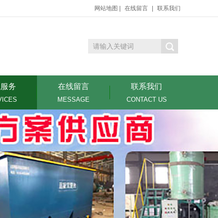
网站地图
|
在线留言
|
联系我们
境服务
在线留言
联系我们
VICES
MESSAGE
CONTACT US